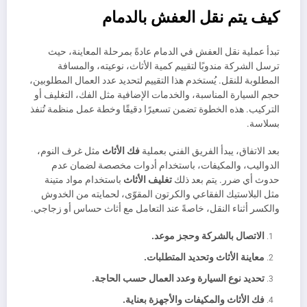
كيف يتم نقل العفش بالدمام
تبدأ عملية نقل العفش في الدمام عادةً بمرحلة المعاينة، حيث
ترسل الشركة مندوبًا لتقييم كمية الأثاث، نوعيته، والمسافة
المطلوبة للنقل. يُستخدم هذا التقييم لتحديد عدد العمال المطلوبين،
حجم السيارة المناسبة، والخدمات الإضافية مثل الفك، التغليف أو
التركيب. هذه الخطوة تضمن تسعيرًا دقيقًا وخطة عمل منظمة تُنفذ
بسلاسة.
بعد الاتفاق، يبدأ الفريق الفني بعملية
فك الأثاث
مثل غرف النوم،
الدواليب، والمكيفات، باستخدام أدوات مخصصة لضمان عدم
حدوث أي ضرر. يتم بعد ذلك
تغليف الأثاث
باستخدام مواد متينة
مثل البلاستيك الفقاعي والكرتون المقوّى، لحمايته من الخدوش
والكسر أثناء النقل، خاصةً عند التعامل مع أثاث حساس أو زجاجي.
الاتصال بالشركة وحجز موعد.
معاينة الأثاث وتحديد المتطلبات.
تحديد نوع السيارة وعدد العمال حسب الحاجة.
فك الأثاث والمكيفات والأجهزة بعناية.