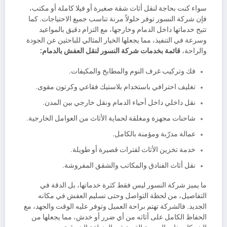
سواء كنت بحاجة لنقل أثاث شقة صغيرة أو فيلا كاملة أو مكتب،
فإن شركة النسور توفر حلولاً مرنة تناسب جميع الاحتياجات. كما
تتيح خدماتها داخل الدمام وخارجها، مع التزام دقيق بالمواعيد
وسرعة في التنفيذ، مما يجعلها الخيار المثالي للباحثين عن الجودة
والراحة،
قائمة بخدمات شركة النسور لنقل العفش بالدمام:
فك وتركيب غرف النوم والمطابخ والمكيفات.
تغليف احترافي باستخدام بلاستيك فقاعي وكرتون مقوى.
نقل داخلي داخل أحياء الدمام ونقل خارجي بين المدن.
شاحنات مجهزة ومغلقة لحماية الأثاث من العوامل الخارجية.
عمالة مدرّبة ومؤمنة بالكامل.
خدمة تخزين الأثاث لفترات قصيرة أو طويلة.
نقل أثاث الفنادق والمكاتب والشقق المفروشة.
ما يميز شركة النسور ليس فقط كثرة خدماتها، بل الدقة في
التفاصيل، من لحظة التواصل وحتى تسليم العفش في مكانه
الجديد. فالشركة تهتم براحة العميل وتوفر عليه الوقت والجهد، مع
الحفاظ الكامل على أثاثه من أي ضرر أو خدش، مما يجعلها من