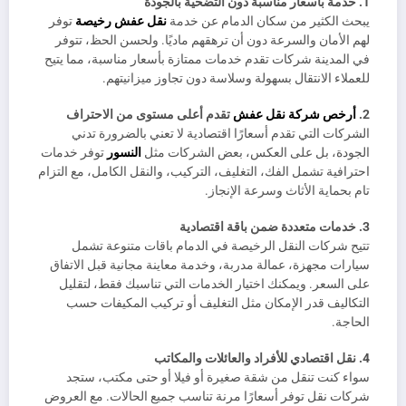
1. خدمة بأسعار مناسبة دون التضحية بالجودة
يبحث الكثير من سكان الدمام عن خدمة
نقل عفش رخيصة
توفر
لهم الأمان والسرعة دون أن ترهقهم ماديًا. ولحسن الحظ، تتوفر
في المدينة شركات تقدم خدمات ممتازة بأسعار مناسبة، مما يتيح
للعملاء الانتقال بسهولة وسلاسة دون تجاوز ميزانيتهم.
2.
أرخص شركة نقل عفش
تقدم أعلى مستوى من الاحتراف
الشركات التي تقدم أسعارًا اقتصادية لا تعني بالضرورة تدني
الجودة، بل على العكس، بعض الشركات مثل
النسور
توفر خدمات
احترافية تشمل الفك، التغليف، التركيب، والنقل الكامل، مع التزام
تام بحماية الأثاث وسرعة الإنجاز.
3. خدمات متعددة ضمن باقة اقتصادية
تتيح شركات النقل الرخيصة في الدمام باقات متنوعة تشمل
سيارات مجهزة، عمالة مدربة، وخدمة معاينة مجانية قبل الاتفاق
على السعر. ويمكنك اختيار الخدمات التي تناسبك فقط، لتقليل
التكاليف قدر الإمكان مثل التغليف أو تركيب المكيفات حسب
الحاجة.
4. نقل اقتصادي للأفراد والعائلات والمكاتب
سواء كنت تنقل من شقة صغيرة أو فيلا أو حتى مكتب، ستجد
شركات نقل توفر أسعارًا مرنة تناسب جميع الحالات. مع العروض