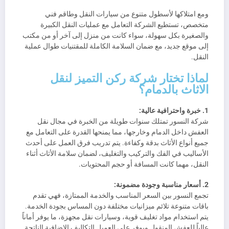
ومع امتلاكها لأسطول متنوع من سيارات النقل وطاقم فني
متخصص، تستطيع الشركة التعامل مع عمليات النقل الكبيرة
والصغيرة بكل سهولة، سواء كانت من منزل إلى آخر أو من مكتب
إلى موقع جديد، مع ضمان السلامة الكاملة للمقتنيات طوال عملية
النقل.
لماذا تختار شركة ركن التميز لنقل
الاثاث بالدمام؟
1. خبرة واحترافية عالية:
شركة النسور تمتلك سنوات طويلة من الخبرة في مجال نقل
العفش داخل الدمام وخارجها، مما يمنحها القدرة على التعامل مع
جميع أنواع الأثاث بدقة وكفاءة. يتم تدريب فرق العمل على أحدث
الأساليب في الفك والتركيب والتغليف، لضمان سلامة الأثاث أثناء
النقل، مهما كانت المسافة أو حجم المحتويات.
2. أسعار مناسبة وجودة مضمونة:
تجمع النسور بين السعر المناسب والخدمة الممتازة، فهي تقدم
باقات متنوعة تلائم ميزانيات مختلفة دون المساس بجودة الخدمة.
يتم استخدام مواد تغليف قوية، وسيارات نقل مجهزة، ما يوفر أماناً
عالياً للعفش المنقول ويوفر على العميل التكاليف الإضافية الناتجة