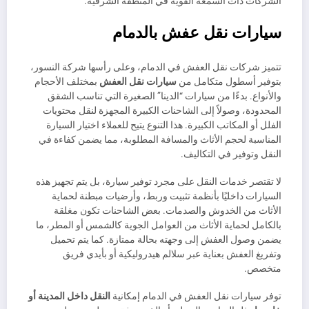
الشركات ذات السمعة القوية في المنطقة الشرقية.
سيارات نقل عفش بالدمام
تتميز شركات نقل العفش في الدمام، وعلى رأسها شركة النسور،
بتوفير أسطول متكامل من
سيارات نقل العفش
بمختلف الأحجام
والأنواع. بدءًا من سيارات “الدينا” الصغيرة التي تناسب الشقق
المحدودة، وصولاً إلى الشاحنات الكبيرة المجهزة لنقل محتويات
الفلل أو المكاتب الكبيرة. هذا التنوع يتيح للعملاء اختيار السيارة
المناسبة لحجم الأثاث والمسافة المطلوبة، مما يضمن كفاءة في
النقل وتوفير في التكاليف.
لا تقتصر خدمات النقل على مجرد توفير سيارة، بل يتم تجهيز هذه
السيارات داخليًا بأنظمة تثبيت وربط، وأرضيات مبطنة لحماية
الأثاث من الخدوش والصدمات. بعض الشاحنات تكون مغلقة
بالكامل لحماية الأثاث من العوامل الجوية كالشمس أو المطر، ما
يضمن وصول العفش إلى وجهته بحالة ممتازة. كما يتم تحميل
وتفريغ العفش بعناية عبر سلالم هيدروليكية أو بأيدي فريق
متخصص.
توفر سيارات نقل العفش في الدمام إمكانية
النقل داخل المدينة أو