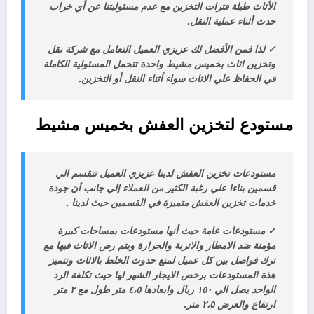
الأثاث طيلة فترات التخزين مع عدم مسئوليتنا عن أي خراب
حدث أثناء عملية النقل.
✓
لذا فمن الأفضل لك عزيزي العميل التعامل مع شركة نقل
وتخزين اثاث بخميس مشيط واحدة تتحمل المسئولية الكاملة
في الحفاظ علي الاثاث سواء أثناء النقل أو التخزين.
مستودع لتخزين العفش
بخميس مشيط
مستودعات تخزين العفش لدينا عزيزي العميل تنقسم الي
قسمين بناءا علي رغبة الكثير من العملاء إلي جانب أن جودة
خدمات تخزين العفش متميزة في القسمين حيث لدينا
.
✓
مستودعات عامة حيث أنها مستودعات بمساحات كبيرة
مؤمنة ضد الامطار والاتربة والحرارة ويتم رص الاثاث فيها مع
ترك فواصل بين كل عميل لمنع حدوث الخلط بالاثاث وتتميز
هذة المستودعات برخص الايجار الشهر لها حيث تكلفة الرد
الواحد يصل الي ١٥٠ ريال وابعادها ٤،٥ متر طول مع ٢ متر
ارتفاع والعرض ٢،٥ متر.