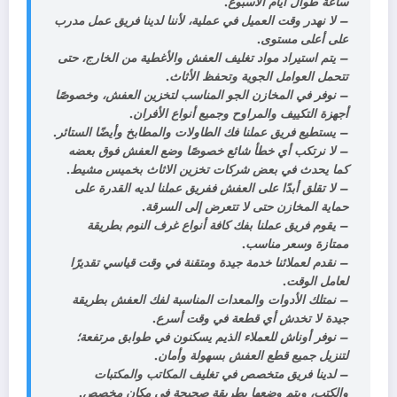
ساعة طوال أيام الأسبوع.
– لا نهدر وقت العميل في عملية، لأننا لدينا فريق عمل مدرب
على أعلى مستوى.
– يتم استيراد مواد تغليف العفش والأغطية من الخارج، حتى
تتحمل العوامل الجوية وتحفظ الأثاث.
– نوفر في المخازن الجو المناسب لتخزين العفش، وخصوصًا
أجهزة التكييف والمراوح وجميع أنواع الأفران.
– يستطيع فريق عملنا فك الطاولات والمطابخ وأيضًا الستائر.
– لا نرتكب أي خطأ شائع خصوصًا وضع العفش فوق بعضه
كما يحدث في بعض شركات تخزين الاثاث بخميس مشيط.
– لا تقلق أبدًا على العفش ففريق عملنا لديه القدرة على
حماية المخازن حتى لا تتعرض إلى السرقة.
– يقوم فريق عملنا بفك كافة أنواع غرف النوم بطريقة
ممتازة وسعر مناسب.
– نقدم لعملائنا خدمة جيدة ومتقنة في وقت قياسي تقديرًا
لعامل الوقت.
– نمتلك الأدوات والمعدات المناسبة
لفك العفش
بطريقة
جيدة لا تخدش أي قطعة في وقت أسرع.
– نوفر أوناش للعملاء الذيم يسكنون في طوابق مرتفعة؛
لتنزيل جميع قطع العفش بسهولة وأمان.
– لدينا فريق متخصص في تغليف المكاتب والمكتبات
والكتب، ويتم وضعها بطريقة صحيحة في مكان مخصص.