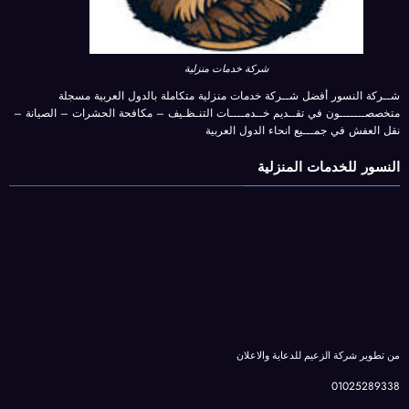
شركة خدمات منزلية
شــركة النسور أفضل شــركة خدمات منزلية متكاملة بالدول العربية مسجلة
متخصصـــــــون في تقــديم خــدمــــات التنـظـيف – مكافحة الحشرات – الصيانة –
نقل العفش في جمـــيع انحاء الدول العربية
النسور للخدمات المنزلية
من تطوير شركة الزعيم للدعاية والاعلان
01025289338