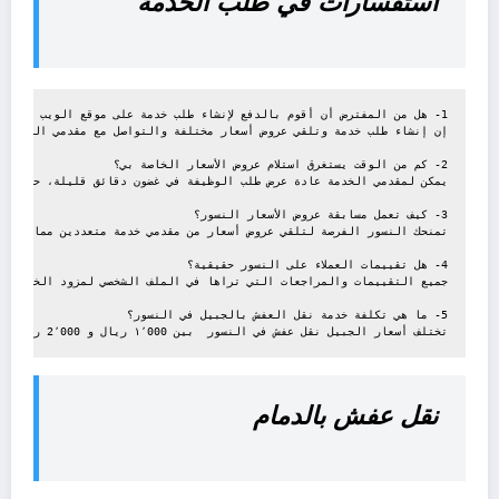
استفسارات في طلب الخدمة
1- هل من المفترض أن أقوم بالدفع لإنشاء طلب خدمة على موقع الويب الخاص بك؟
إن إنشاء طلب خدمة وتلقي عروض أسعار مختلفة والتواصل مع مقدمي الخدمة م
2- كم من الوقت يستغرق استلام عروض الأسعار الخاصة بي؟
يمكن لمقدمي الخدمة عادة عرض طلب الوظيفة في غضون دقائق قليلة، حتى 3 ساعات. في غضون ذلك، نهدف إلى تزويد أفضل الأسعار. ستتم إعادة توجيه عروض الأسعار إليك عبر البريد الإلكتروني والرسائل النصية القصيرة. بمجرد استلامك إشعار "تم استلام عرض أسعار"، يمكنك تسجيل الدخول إلى الموقع والاطلاع على عروض الأسعار واختيار السعر الذي تعتقد أنه الأفضل لك.
3- كيف تعمل مسابقة عروض الأسعار النسور؟
تمنحك النسور الفرصة لتلقي عروض أسعار من مقدمي خدمة متعددين مما يضمن ل
4- هل تقييمات العملاء على النسور حقيقية؟
جميع التقييمات والمراجعات التي تراها في الملف الشخصي لمزود الخدمة حق
5- ما هي تكلفة خدمة نقل العفش بالجبيل في النسور؟
تختلف أسعار الجبيل نقل عفش في النسور  بين ١٬000 ريال و 2٬000 ريال حسب تفاصيل الوظيفة.
نقل عفش بالدمام